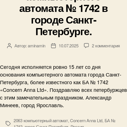
автомата № 1742 в
городе Санкт-
Петербурге.
к
Автор:
aminamin
10.07.2025
2 комментария
Автор
Дата
зап
записи
записи
10
ию
Сегодня исполняется ровно 15 лет со дня
201
основания компьютерного автомата города Санкт-
год
Петербурга, более известного как БА № 1742
—
«Concern Anna Ltd». Поздравляю всех петербуржцев
10
ию
с этим замечательным праздником. Александр
202
Минеев, город Ярославль.
год
—
15
2063 компьютерный автомат
,
Concern Anna Ltd
,
БА №
Метки
лет
1742
,
город Санкт-Петербург
,
Россия