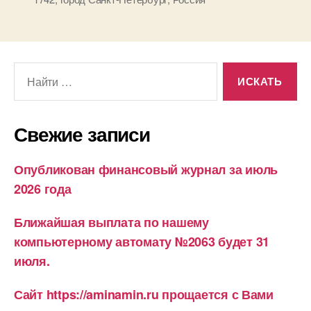
со
дня
учр
ком
Поиск:
авт
№
174
в
Свежие записи
гор
Сан
Пет
Опубликован финансовый журнал за июль
2026 года
Ближайшая выплата по нашему
компьютерному автомату №2063 будет 31
июля.
Сайт https://aminamin.ru прощается с Вами