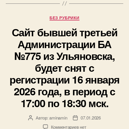
статусе
веб-
ресурсов
Рубрики
БЕЗ РУБРИКИ
компьютерного
автомата
Сайт бывшей третьей
№775
из
Администрации БА
Ульяновска
№775 из Ульяновска,
будет снят с
регистрации 16 января
2026 года, в период с
17:00 по 18:30 мск.
Автор:
aminamin
07.01.2026
Автор
Дата
записи
записи
к
Комментариев
нет