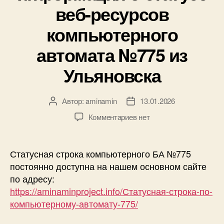
веб-ресурсов
компьютерного
автомата №775 из
Ульяновска
Автор:
aminamin
13.01.2026
Автор
Дата
записи
записи
к
Комментариев
нет
записи
На
наш
Статусная строка компьютерного БА №775
основной
постоянно доступна на нашем основном сайте
сайт
по адресу:
https://aminaminproject.info
https://aminaminproject.info/Статусная-строка-по-
добавлена
компьютерному-автомату-775/
информация
о