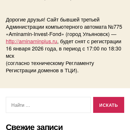
записи
Сайт
бывшей
Дорогие друзья! Сайт бывшей третьей
третьей
Администрации компьютерного автомата №775
Администрации
«Aminamin-Invest-Fond» (город Ульяновск) —
БА
http://aminaminplus.ru
, будет снят с регистрации
№775
16 января 2026 года, в период с 17:00 по 18:30
из
мск
Ульяновска,
будет
(согласно техническому Регламенту
снят
Регистрации доменов в ТЦИ).
с
регистрации
16
января
Поиск:
2026
года,
в
период
Свежие записи
с